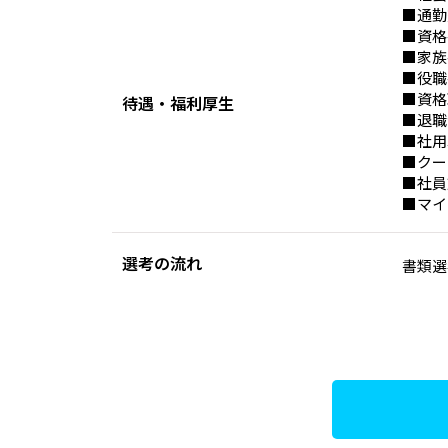
■通勤
■資格
■家族
■役職
■資格
待遇・福利厚生
■退職
■社用
■クー
■社員
■マイ
選考の流れ
書類選