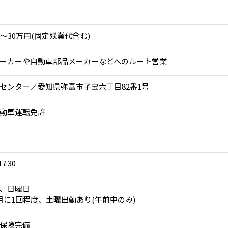
5～30万円(固定残業代含む)
ーカーや自動車部品メーカーなどへのルート営業
センター／愛知県弥富市子宝六丁目82番1号
動車運転免許
17:30
、日曜日
月に1回程度、土曜出勤あり(午前中のみ)
保険完備