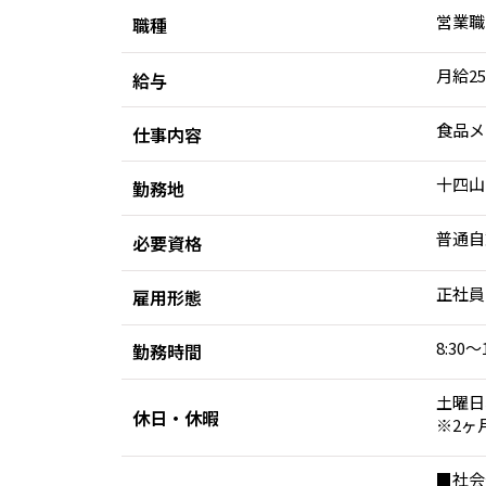
営業職
職種
月給2
給与
食品メ
仕事内容
十四山
勤務地
普通自
必要資格
正社員
雇用形態
8:30～
勤務時間
土曜日
休日・休暇
※2ヶ
■社会